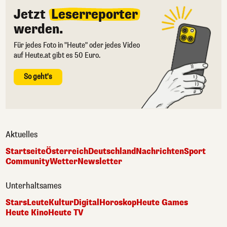
Jetzt
Leserreporter
werden.
Für jedes Foto in "Heute" oder jedes Video
auf Heute.at gibt es 50 Euro.
So geht's
Aktuelles
Startseite
Österreich
Deutschland
Nachrichten
Sport
Community
Wetter
Newsletter
Unterhaltsames
Stars
Leute
Kultur
Digital
Horoskop
Heute Games
Heute Kino
Heute TV