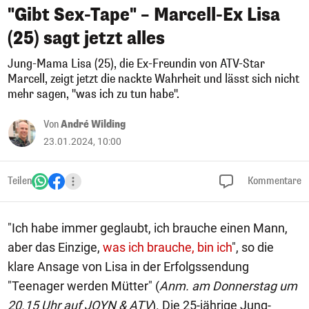
"Gibt Sex-Tape" – Marcell-Ex Lisa
(25) sagt jetzt alles
Jung-Mama Lisa (25), die Ex-Freundin von ATV-Star
Marcell, zeigt jetzt die nackte Wahrheit und lässt sich nicht
mehr sagen, "was ich zu tun habe".
Von
André Wilding
23.01.2024, 10:00
Teilen
Kommentare
"Ich habe immer geglaubt, ich brauche einen Mann,
aber das Einzige,
was ich brauche, bin ich
", so die
klare Ansage von Lisa in der Erfolgssendung
"Teenager werden Mütter" (
Anm. am Donnerstag um
20.15 Uhr auf JOYN & ATV
). Die 25-jährige Jung-