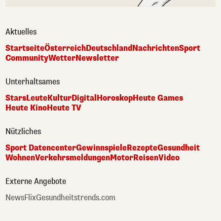
Aktuelles
Startseite
Österreich
Deutschland
Nachrichten
Sport
Community
Wetter
Newsletter
Unterhaltsames
Stars
Leute
Kultur
Digital
Horoskop
Heute Games
Heute Kino
Heute TV
Nützliches
Sport Datencenter
Gewinnspiele
Rezepte
Gesundheit
Wohnen
Verkehrsmeldungen
Motor
Reisen
Video
Externe Angebote
NewsFlix
Gesundheitstrends.com