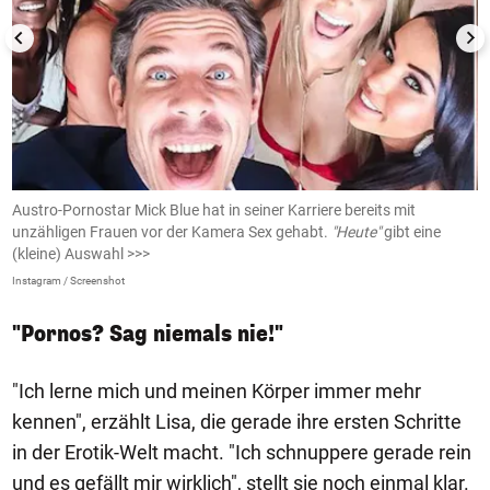
Austro-Pornostar Mick Blue hat in seiner Karriere bereits mit
D
unzähligen Frauen vor der Kamera Sex gehabt.
"Heute"
gibt eine
u
(kleine) Auswahl >>>
AJ
Instagram / Screenshot
"Pornos? Sag niemals nie!"
"Ich lerne mich und meinen Körper immer mehr
kennen", erzählt Lisa, die gerade ihre ersten Schritte
in der Erotik-Welt macht. "Ich schnuppere gerade rein
und es gefällt mir wirklich", stellt sie noch einmal klar.