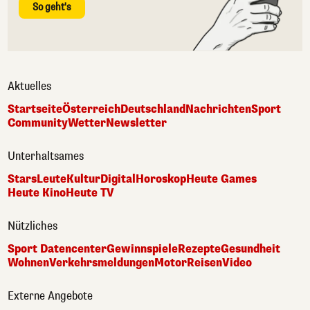
So geht's
Aktuelles
Startseite
Österreich
Deutschland
Nachrichten
Sport
Community
Wetter
Newsletter
Unterhaltsames
Stars
Leute
Kultur
Digital
Horoskop
Heute Games
Heute Kino
Heute TV
Nützliches
Sport Datencenter
Gewinnspiele
Rezepte
Gesundheit
Wohnen
Verkehrsmeldungen
Motor
Reisen
Video
Externe Angebote