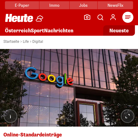
E-Paper
Immo
Jobs
NewsFlix
Arti
Österreich
Sport
Nachrichten
Neueste
Startseite
Life
Digital
i
Online-Standardeinträge