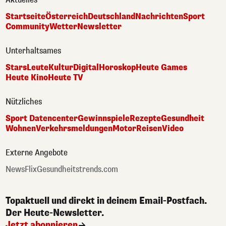
Startseite
Österreich
Deutschland
Nachrichten
Sport
Community
Wetter
Newsletter
Unterhaltsames
Stars
Leute
Kultur
Digital
Horoskop
Heute Games
Heute Kino
Heute TV
Nützliches
Sport Datencenter
Gewinnspiele
Rezepte
Gesundheit
Wohnen
Verkehrsmeldungen
Motor
Reisen
Video
Externe Angebote
NewsFlix
Gesundheitstrends.com
Topaktuell und direkt in deinem Email-Postfach.
Der Heute-Newsletter.
Jetzt abonnieren