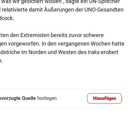
was wir gesichert wissen", sagte ein UN-Sprecher
 relativierte damit Äußerungen der UNO-Gesandten
dcock.
tten den Extremisten bereits zuvor schwere
en vorgeworfen. In den vergangenen Wochen hatte
ndstriche im Norden und Westen des Iraks erobert
n.
evorzugte Quelle
festlegen
Hinzufügen