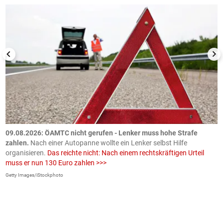
09.08.2026: ÖAMTC nicht gerufen - Lenker muss hohe Strafe
0
en
zahlen.
Nach einer Autopanne wollte ein Lenker selbst Hilfe
H
organisieren.
Das reichte nicht: Nach einem rechtskräftigen Urteil
u
muss er nun 130 Euro zahlen >>>
m
Getty Images/iStockphoto
Fa