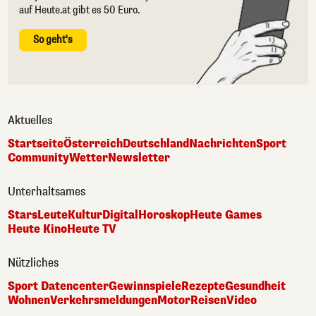
auf Heute.at gibt es 50 Euro.
So geht's
Aktuelles
Startseite
Österreich
Deutschland
Nachrichten
Sport
Community
Wetter
Newsletter
Unterhaltsames
Stars
Leute
Kultur
Digital
Horoskop
Heute Games
Heute Kino
Heute TV
Nützliches
Sport Datencenter
Gewinnspiele
Rezepte
Gesundheit
Wohnen
Verkehrsmeldungen
Motor
Reisen
Video