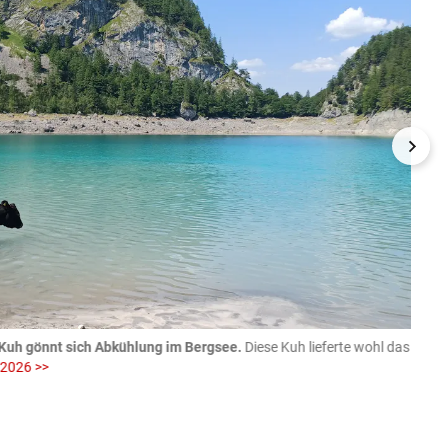
Kuh gönnt sich Abkühlung im Bergsee.
Diese Kuh lieferte wohl das
06.08
 2026 >>
fotog
>>
zVg / Di