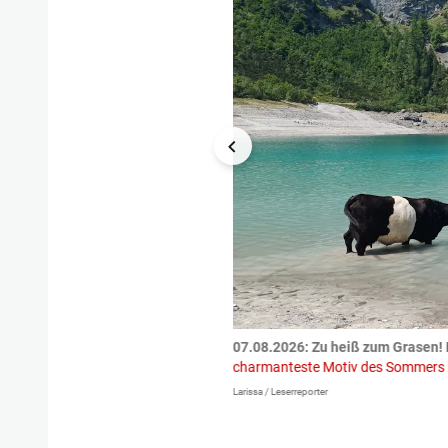
tzte.
Zu einem tragischen
07.08.2026: Zu heiß zum Grasen! 
igen gekommen.
Bei einem Frontal-
charmanteste Motiv des Sommers
Larissa / Leserreporter