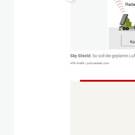
eteiligen. Die meisten sind auch
Sky Shield:
So soll die geplante L
APA-Grafik / picturedesk.com