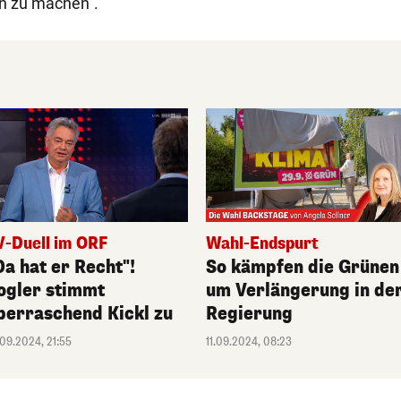
tin zu machen".
V-Duell im ORF
Wahl-Endspurt
Da hat er Recht"!
So kämpfen die Grünen
ogler stimmt
um Verlängerung in de
berraschend Kickl zu
Regierung
.09.2024, 21:55
11.09.2024, 08:23