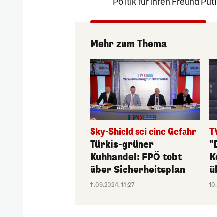
Politik für ihren Freund Pu
Mehr zum Thema
Sky-Shield sei eine Gefahr
T
Türkis-grüner
"
Kuhhandel: FPÖ tobt
K
über Sicherheitsplan
ü
11.09.2024, 14:27
10