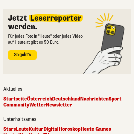
Jetzt
Leserreporter
werden.
Für jedes Foto in "Heute" oder jedes Video
auf Heute.at gibt es 50 Euro.
So geht's
Aktuelles
Startseite
Österreich
Deutschland
Nachrichten
Sport
Community
Wetter
Newsletter
Unterhaltsames
Stars
Leute
Kultur
Digital
Horoskop
Heute Games