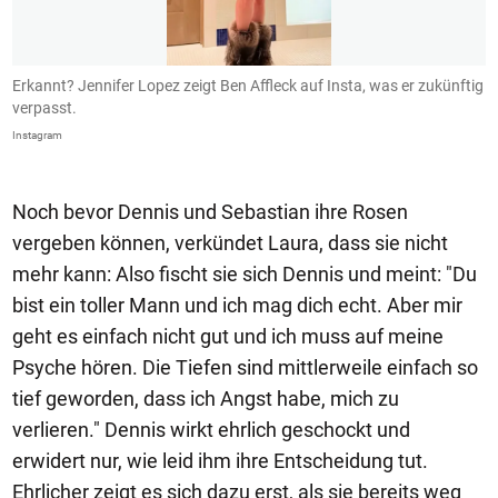
Erkannt? Jennifer Lopez zeigt Ben Affleck auf Insta, was er zukünftig
B
verpasst.
I
Instagram
In
Noch bevor Dennis und Sebastian ihre Rosen
vergeben können, verkündet Laura, dass sie nicht
mehr kann: Also fischt sie sich Dennis und meint: "Du
bist ein toller Mann und ich mag dich echt. Aber mir
geht es einfach nicht gut und ich muss auf meine
Psyche hören. Die Tiefen sind mittlerweile einfach so
tief geworden, dass ich Angst habe, mich zu
verlieren." Dennis wirkt ehrlich geschockt und
erwidert nur, wie leid ihm ihre Entscheidung tut.
Ehrlicher zeigt es sich dazu erst, als sie bereits weg