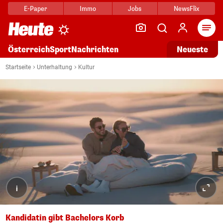
E-Paper
Immo
Jobs
NewsFlix
Arti
Österreich
Sport
Nachrichten
Neueste
Startseite
Unterhaltung
Kultur
i
Kandidatin gibt Bachelors Korb