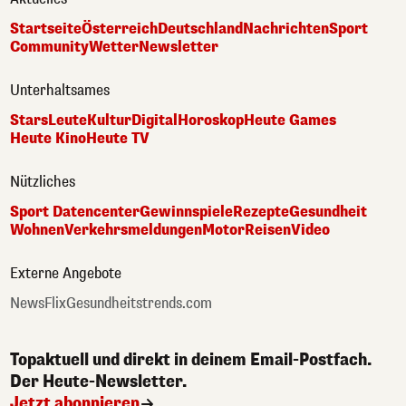
Startseite
Österreich
Deutschland
Nachrichten
Sport
Community
Wetter
Newsletter
Unterhaltsames
Stars
Leute
Kultur
Digital
Horoskop
Heute Games
Heute Kino
Heute TV
Nützliches
Sport Datencenter
Gewinnspiele
Rezepte
Gesundheit
Wohnen
Verkehrsmeldungen
Motor
Reisen
Video
Externe Angebote
NewsFlix
Gesundheitstrends.com
Topaktuell und direkt in deinem Email-Postfach.
Der Heute-Newsletter.
Jetzt abonnieren