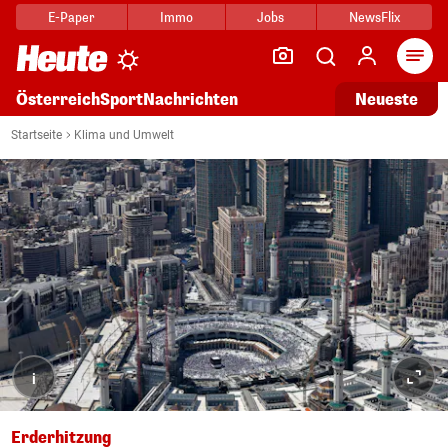
E-Paper
Immo
Jobs
NewsFlix
Arti
Österreich
Sport
Nachrichten
Neueste
Startseite
Klima und Umwelt
i
Erderhitzung