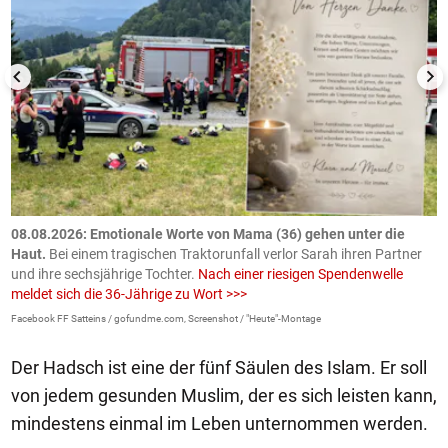
m
08.08.2026: Emotionale Worte von Mama (36) gehen unter die
0
Haut.
Bei einem tragischen Traktorunfall verlor Sarah ihren Partner
B
und ihre sechsjährige Tochter.
Nach einer riesigen Spendenwelle
S
meldet sich die 36-Jährige zu Wort >>>
La
Facebook FF Satteins / gofundme.com, Screenshot / "Heute"-Montage
Der Hadsch ist eine der fünf Säulen des Islam. Er soll
von jedem gesunden Muslim, der es sich leisten kann,
mindestens einmal im Leben unternommen werden.