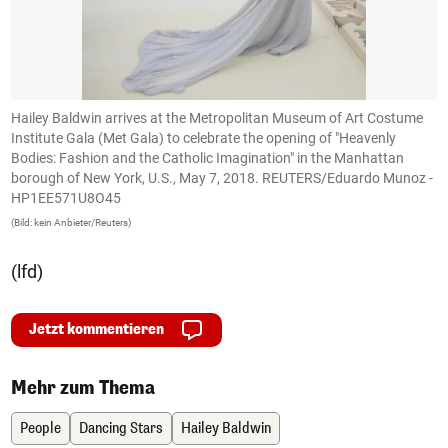
Hailey Baldwin arrives at the Metropolitan Museum of Art Costume
H
Institute Gala (Met Gala) to celebrate the opening of "Heavenly
(B
Bodies: Fashion and the Catholic Imagination" in the Manhattan
borough of New York, U.S., May 7, 2018. REUTERS/Eduardo Munoz -
HP1EE571U8O45
(Bild: kein Anbieter/Reuters)
(lfd)
Jetzt kommentieren
Mehr zum Thema
People
Dancing Stars
Hailey Baldwin