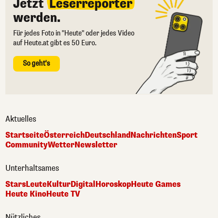
Jetzt
Leserreporter
werden.
Für jedes Foto in "Heute" oder jedes Video
auf Heute.at gibt es 50 Euro.
So geht's
Aktuelles
Startseite
Österreich
Deutschland
Nachrichten
Sport
Community
Wetter
Newsletter
Unterhaltsames
Stars
Leute
Kultur
Digital
Horoskop
Heute Games
Heute Kino
Heute TV
Nützliches