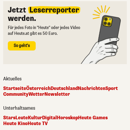
Jetzt
Leserreporter
werden.
Für jedes Foto in "Heute" oder jedes Video
auf Heute.at gibt es 50 Euro.
So geht's
Aktuelles
Startseite
Österreich
Deutschland
Nachrichten
Sport
Community
Wetter
Newsletter
Unterhaltsames
Stars
Leute
Kultur
Digital
Horoskop
Heute Games
Heute Kino
Heute TV