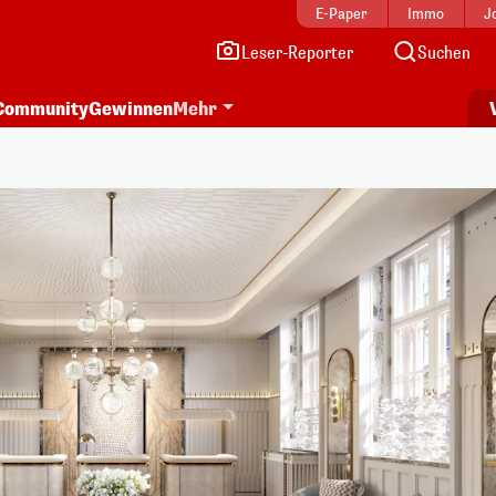
E-Paper
Immo
J
Leser-Reporter
Suchen
Community
Gewinnen
Mehr
i