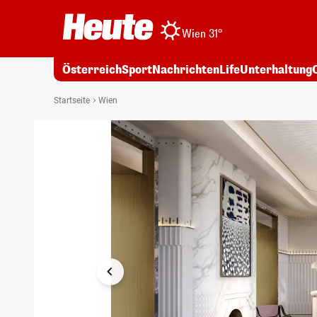
Wien 31°
Österreich
Sport
Nachrichten
Life
Unterhaltung
1/4
Startseite
Wien