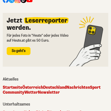
Jetzt
Leserreporter
werden.
Für jedes Foto in "Heute" oder jedes Video
auf Heute.at gibt es 50 Euro.
So geht's
Aktuelles
Startseite
Österreich
Deutschland
Nachrichten
Sport
Community
Wetter
Newsletter
Unterhaltsames