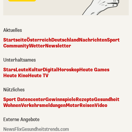
Aktuelles
Startseite
Österreich
Deutschland
Nachrichten
Sport
Community
Wetter
Newsletter
Unterhaltsames
Stars
Leute
Kultur
Digital
Horoskop
Heute Games
Heute Kino
Heute TV
Nützliches
Sport Datencenter
Gewinnspiele
Rezepte
Gesundheit
Wohnen
Verkehrsmeldungen
Motor
Reisen
Video
Externe Angebote
NewsFlix
Gesundheitstrends.com