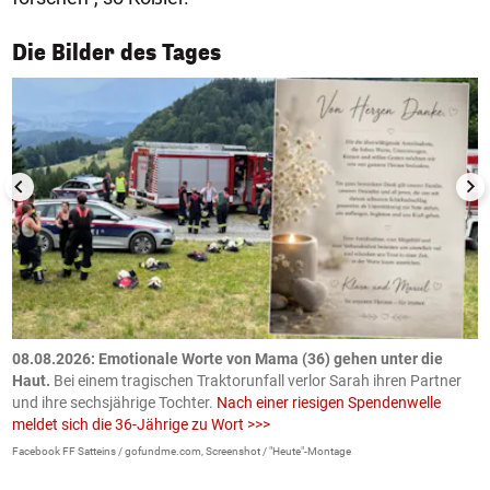
1/50
Die Bilder des Tages
m
08.08.2026: Emotionale Worte von Mama (36) gehen unter die
0
Haut.
Bei einem tragischen Traktorunfall verlor Sarah ihren Partner
B
und ihre sechsjährige Tochter.
Nach einer riesigen Spendenwelle
S
meldet sich die 36-Jährige zu Wort >>>
La
Facebook FF Satteins / gofundme.com, Screenshot / "Heute"-Montage