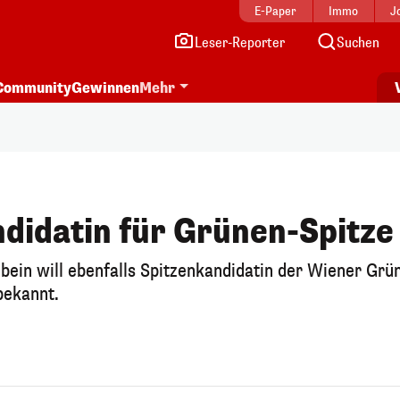
E-Paper
Immo
J
Leser-Reporter
Suchen
Community
Gewinnen
Mehr
ndidatin für Grünen-Spitze
bein will ebenfalls Spitzenkandidatin der Wiener Grü
bekannt.