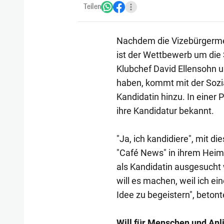
Teilen
Nachdem die Vizebürgermei
ist der Wettbewerb um die
Klubchef David Ellensohn 
haben, kommt mit der Sozia
Kandidatin hinzu. In eine
ihre Kandidatur bekannt.
"Ja, ich kandidiere", mit 
"Café News" in ihrem Heima
als Kandidatin ausgesucht 
will es machen, weil ich e
Idee zu begeistern", beton
Will für Menschen und An