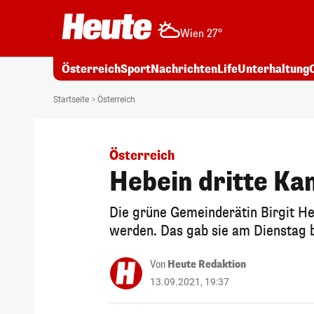
Wien 27°
Österreich
Sport
Nachrichten
Life
Unterhaltung
Startseite
Österreich
Österreich
Hebein dritte Ka
Die grüne Gemeinderätin Birgit He
werden. Das gab sie am Dienstag 
Von
Heute Redaktion
13.09.2021, 19:37