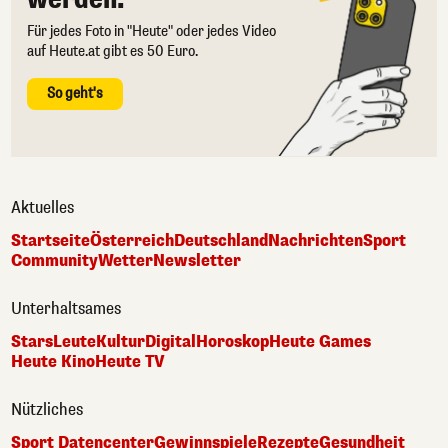
Für jedes Foto in "Heute" oder jedes Video
auf Heute.at gibt es 50 Euro.
So geht's
Aktuelles
Startseite
Österreich
Deutschland
Nachrichten
Sport
Community
Wetter
Newsletter
Unterhaltsames
Stars
Leute
Kultur
Digital
Horoskop
Heute Games
Heute Kino
Heute TV
Nützliches
Sport Datencenter
Gewinnspiele
Rezepte
Gesundheit