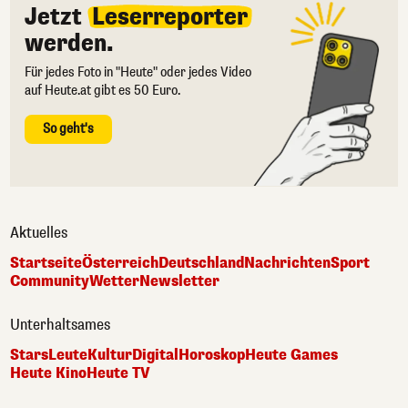
Jetzt
Leserreporter
werden.
Für jedes Foto in "Heute" oder jedes Video
auf Heute.at gibt es 50 Euro.
So geht's
Aktuelles
Startseite
Österreich
Deutschland
Nachrichten
Sport
Community
Wetter
Newsletter
Unterhaltsames
Stars
Leute
Kultur
Digital
Horoskop
Heute Games
Heute Kino
Heute TV