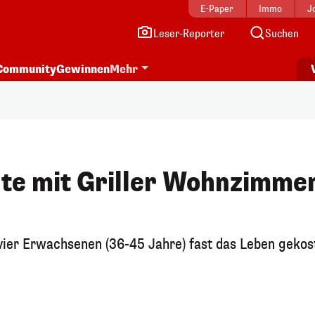
E-Paper
Immo
J
Leser-Reporter
Suchen
Community
Gewinnen
Mehr
te mit Griller Wohnzimme
vier Erwachsenen (36-45 Jahre) fast das Leben gekos