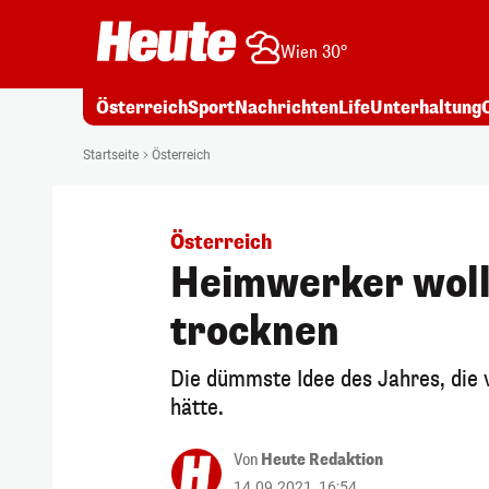
Wien 30°
Österreich
Sport
Nachrichten
Life
Unterhaltung
Startseite
Österreich
Österreich
Heimwerker woll
trocknen
Die dümmste Idee des Jahres, die 
hätte.
Von
Heute Redaktion
14.09.2021, 16:54