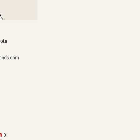
ote
ends.com
n