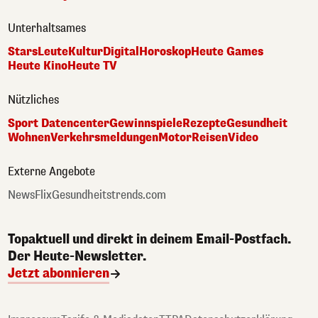
Unterhaltsames
Stars
Leute
Kultur
Digital
Horoskop
Heute Games
Heute Kino
Heute TV
Nützliches
Sport Datencenter
Gewinnspiele
Rezepte
Gesundheit
Wohnen
Verkehrsmeldungen
Motor
Reisen
Video
Externe Angebote
NewsFlix
Gesundheitstrends.com
Topaktuell und direkt in deinem Email-Postfach.
Der Heute-Newsletter.
Jetzt abonnieren