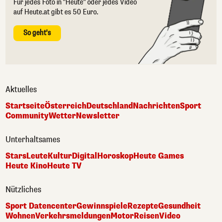
Für jedes Foto in "Heute" oder jedes Video
auf Heute.at gibt es 50 Euro.
So geht's
Aktuelles
Startseite
Österreich
Deutschland
Nachrichten
Sport
Community
Wetter
Newsletter
Unterhaltsames
Stars
Leute
Kultur
Digital
Horoskop
Heute Games
Heute Kino
Heute TV
Nützliches
Sport Datencenter
Gewinnspiele
Rezepte
Gesundheit
Wohnen
Verkehrsmeldungen
Motor
Reisen
Video