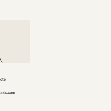
ote
ends.com