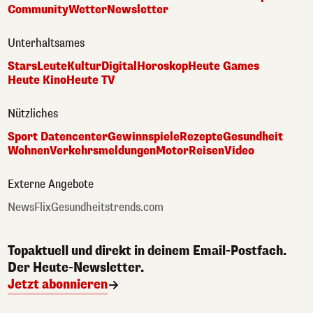
Community
Wetter
Newsletter
Unterhaltsames
Stars
Leute
Kultur
Digital
Horoskop
Heute Games
Heute Kino
Heute TV
Nützliches
Sport Datencenter
Gewinnspiele
Rezepte
Gesundheit
Wohnen
Verkehrsmeldungen
Motor
Reisen
Video
Externe Angebote
NewsFlix
Gesundheitstrends.com
Topaktuell und direkt in deinem Email-Postfach.
Der Heute-Newsletter.
Jetzt abonnieren