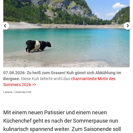
ch
07.08.2026: Zu heiß zum Grasen! Kuh gönnt sich Abkühlung im
0
Bergsee.
Diese Kuh lieferte wohl das
charmanteste Motiv des
S
Sommers 2026 >>
a
>
Larissa / Leserreporter
zV
Mit einem neuen Patissier und einem neuen
Küchenchef geht es nach der Sommerpause nun
kulinarisch spannend weiter. Zum Saisonende soll