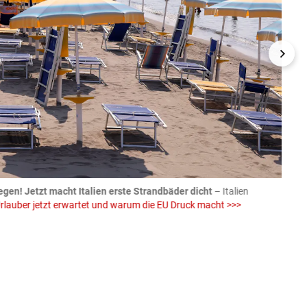
egen! Jetzt macht Italien erste Strandbäder dicht
– Italien
04.08
rlauber jetzt erwartet und warum die EU Druck macht >>>
von E
Einw
iStock (