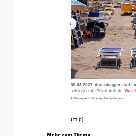
tzte.
Zu einem tragischen
05.08.2027:
Abrissbagger statt Li
igen gekommen.
Bei einem Frontal-
schließt erste Privatstrände.
Was U
APA-Images / LaPresse / Cecilia Fabiano
(mip)
Mehr zum Thema