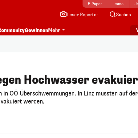
E-Paper
Immo
J
Leser-Reporter
Suchen
Community
Gewinnen
Mehr
egen Hochwasser evakuier
 in OÖ Überschwemmungen. In Linz mussten auf der
evakuiert werden.