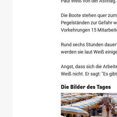
Paul Weiß von der Asfinag.
Die Boote stehen quer zum
Pegelständen zur Gefahr 
Vorkehrungen 15 Mitarbeite
Rund sechs Stunden dauerte
werden sie laut Weiß einig
Angst, dass sich die Arbei
Weiß nicht. Er sagt: "Es gi
1/53
Die Bilder des Tages