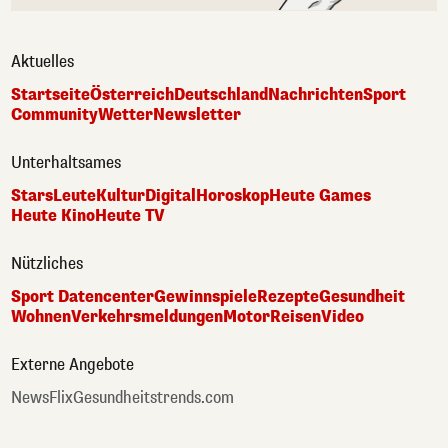
Aktuelles
Startseite
Österreich
Deutschland
Nachrichten
Sport
Community
Wetter
Newsletter
Unterhaltsames
Stars
Leute
Kultur
Digital
Horoskop
Heute Games
Heute Kino
Heute TV
Nützliches
Sport Datencenter
Gewinnspiele
Rezepte
Gesundheit
Wohnen
Verkehrsmeldungen
Motor
Reisen
Video
Externe Angebote
NewsFlix
Gesundheitstrends.com