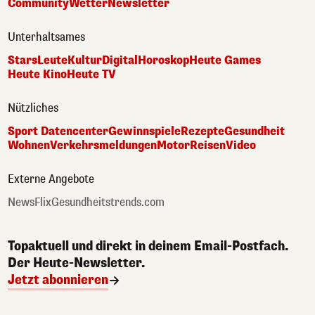
Community
Wetter
Newsletter
Unterhaltsames
Stars
Leute
Kultur
Digital
Horoskop
Heute Games
Heute Kino
Heute TV
Nützliches
Sport Datencenter
Gewinnspiele
Rezepte
Gesundheit
Wohnen
Verkehrsmeldungen
Motor
Reisen
Video
Externe Angebote
NewsFlix
Gesundheitstrends.com
Topaktuell und direkt in deinem Email-Postfach.
Der Heute-Newsletter.
Jetzt abonnieren