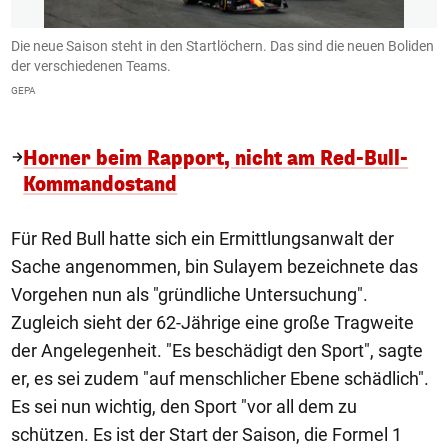
t
Die neue Saison steht in den Startlöchern. Das sind die neuen Boliden
D
der verschiedenen Teams.
X 
GEPA
Horner beim Rapport, nicht am Red-Bull-
Kommandostand
Für Red Bull hatte sich ein Ermittlungsanwalt der
Sache angenommen, bin Sulayem bezeichnete das
Vorgehen nun als "gründliche Untersuchung".
Zugleich sieht der 62-Jährige eine große Tragweite
der Angelegenheit. "Es beschädigt den Sport", sagte
er, es sei zudem "auf menschlicher Ebene schädlich".
Es sei nun wichtig, den Sport "vor all dem zu
schützen. Es ist der Start der Saison, die Formel 1