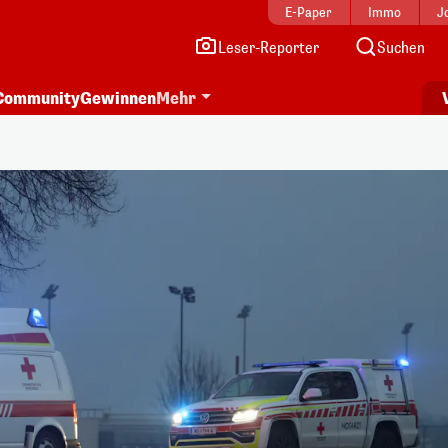
E-Paper
Immo
J
Leser-Reporter
Suchen
Community
Gewinnen
Mehr