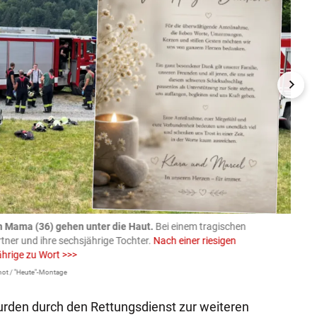
n Mama (36) gehen unter die Haut.
Bei einem tragischen
07.08
rtner und ihre sechsjährige Tochter.
Nach einer riesigen
charm
ährige zu Wort >>>
Larissa 
ot / "Heute"-Montage
urden durch den Rettungsdienst zur weiteren