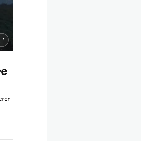
re
eren