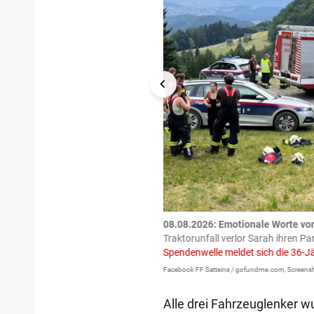
tzte.
Zu einem tragischen
08.08.2026: Emotionale Worte vo
igen gekommen.
Bei einem Frontal-
Traktorunfall verlor Sarah ihren Pa
Spendenwelle meldet sich die 36-J
Facebook FF Satteins / gofundme.com, Screensh
Alle drei Fahrzeuglenker w