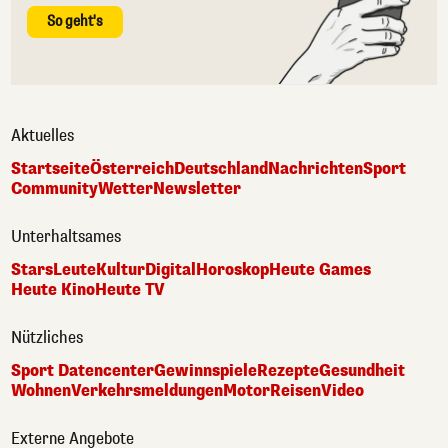
So geht's
Aktuelles
Startseite
Österreich
Deutschland
Nachrichten
Sport
Community
Wetter
Newsletter
Unterhaltsames
Stars
Leute
Kultur
Digital
Horoskop
Heute Games
Heute Kino
Heute TV
Nützliches
Sport Datencenter
Gewinnspiele
Rezepte
Gesundheit
Wohnen
Verkehrsmeldungen
Motor
Reisen
Video
Externe Angebote