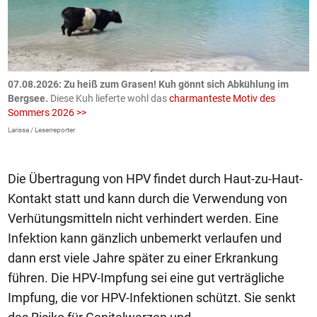
ch
07.08.2026: Zu heiß zum Grasen! Kuh gönnt sich Abkühlung im
0
Bergsee.
Diese Kuh lieferte wohl das
charmanteste Motiv des
S
Sommers 2026 >>
a
>
Larissa / Leserreporter
zV
Die Übertragung von HPV findet durch Haut-zu-Haut-
Kontakt statt und kann durch die Verwendung von
Verhütungsmitteln nicht verhindert werden. Eine
Infektion kann gänzlich unbemerkt verlaufen und
dann erst viele Jahre später zu einer Erkrankung
führen. Die HPV-Impfung sei eine gut verträgliche
Impfung, die vor HPV-Infektionen schützt. Sie senkt