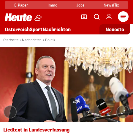
E-Paper
Immo
Jobs
NewsFlix
Arti
Österreich
Sport
Nachrichten
Neueste
Startseite
Nachrichten
Politik
i
Liedtext in Landesverfassung