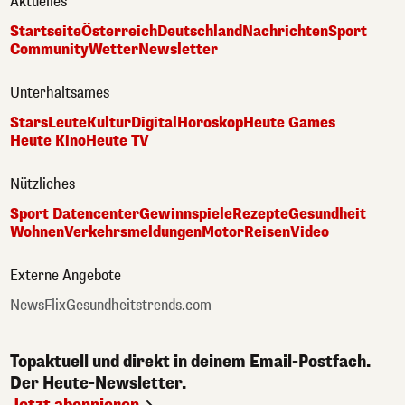
Aktuelles
Startseite
Österreich
Deutschland
Nachrichten
Sport
Community
Wetter
Newsletter
Unterhaltsames
Stars
Leute
Kultur
Digital
Horoskop
Heute Games
Heute Kino
Heute TV
Nützliches
Sport Datencenter
Gewinnspiele
Rezepte
Gesundheit
Wohnen
Verkehrsmeldungen
Motor
Reisen
Video
Externe Angebote
NewsFlix
Gesundheitstrends.com
Topaktuell und direkt in deinem Email-Postfach.
Der Heute-Newsletter.
Jetzt abonnieren