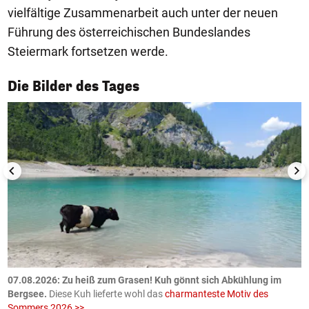
vielfältige Zusammenarbeit auch unter der neuen
Führung des österreichischen Bundeslandes
Steiermark fortsetzen werde.
1/50
Die Bilder des Tages
ch
07.08.2026: Zu heiß zum Grasen! Kuh gönnt sich Abkühlung im
0
Bergsee.
Diese Kuh lieferte wohl das
charmanteste Motiv des
S
Sommers 2026 >>
a