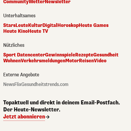
Community
Wetter
Newsletter
Unterhaltsames
Stars
Leute
Kultur
Digital
Horoskop
Heute Games
Heute Kino
Heute TV
Nützliches
Sport Datencenter
Gewinnspiele
Rezepte
Gesundheit
Wohnen
Verkehrsmeldungen
Motor
Reisen
Video
Externe Angebote
NewsFlix
Gesundheitstrends.com
Topaktuell und direkt in deinem Email-Postfach.
Der Heute-Newsletter.
Jetzt abonnieren