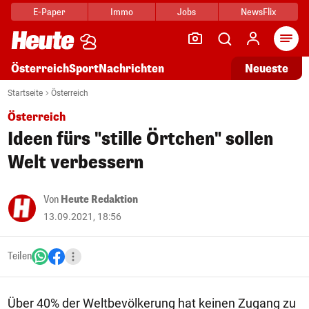
E-Paper
Immo
Jobs
NewsFlix
Arti
Österreich
Sport
Nachrichten
Neueste
Startseite
Österreich
Österreich
Ideen fürs "stille Örtchen" sollen
Welt verbessern
Von
Heute Redaktion
13.09.2021, 18:56
Teilen
Über 40% der Weltbevölkerung hat keinen Zugang zu