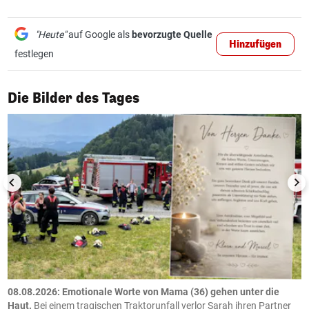
"Heute"
auf Google als
bevorzugte Quelle
Hinzufügen
festlegen
1/50
Die Bilder des Tages
m
08.08.2026: Emotionale Worte von Mama (36) gehen unter die
0
Haut.
Bei einem tragischen Traktorunfall verlor Sarah ihren Partner
B