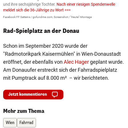
und ihre sechsjährige Tochter.
Nach einer riesigen Spendenwelle
S
meldet sich die 36-Jährige zu Wort >>>
La
Facebook FF Satteins / gofundme.com, Screenshot / "Heute"-Montage
Rad-Spielplatz an der Donau
Schon im September 2020 wurde der
"Radmotorikpark Kaisermühlen" in Wien-Donaustadt
eröffnet, der ebenfalls von
Alec Hager
geplant wurde.
Am Donauufer erstreckt sich der Fahrradspielplatz
mit Pumptrack auf 8.000 m² – wir berichteten.
Jetzt kommentieren
Mehr zum Thema
Wien
Fahrrad