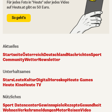
Für jedes Foto in "Heute" oder jedes Video
auf Heute.at gibt es 50 Euro.
So geht's
Aktuelles
Startseite
Österreich
Deutschland
Nachrichten
Sport
Community
Wetter
Newsletter
Unterhaltsames
Stars
Leute
Kultur
Digital
Horoskop
Heute Games
Heute Kino
Heute TV
Nützliches
Sport Datencenter
Gewinnspiele
Rezepte
Gesundheit
Wohnen
Verkehrsmeldungen
Motor
Reisen
Video