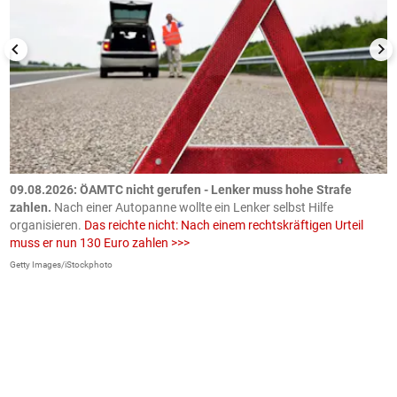
09.08.2026: ÖAMTC nicht gerufen - Lenker muss hohe Strafe
0
en
zahlen.
Nach einer Autopanne wollte ein Lenker selbst Hilfe
H
organisieren.
Das reichte nicht: Nach einem rechtskräftigen Urteil
u
muss er nun 130 Euro zahlen >>>
m
Getty Images/iStockphoto
Fa