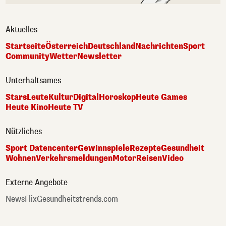
Aktuelles
Startseite
Österreich
Deutschland
Nachrichten
Sport
Community
Wetter
Newsletter
Unterhaltsames
Stars
Leute
Kultur
Digital
Horoskop
Heute Games
Heute Kino
Heute TV
Nützliches
Sport Datencenter
Gewinnspiele
Rezepte
Gesundheit
Wohnen
Verkehrsmeldungen
Motor
Reisen
Video
Externe Angebote
NewsFlix
Gesundheitstrends.com