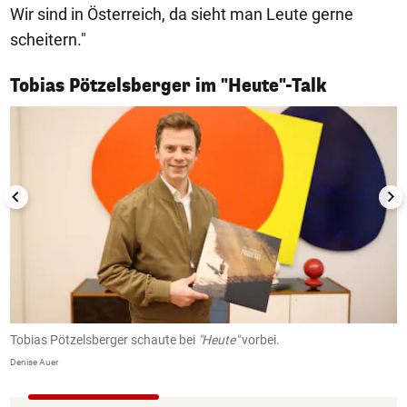
Wir sind in Österreich, da sieht man Leute gerne
scheitern."
1/5
Tobias Pötzelsberger im "Heute"-Talk
Tobias Pötzelsberger schaute bei
"Heute"
vorbei.
2
Denise Auer
De