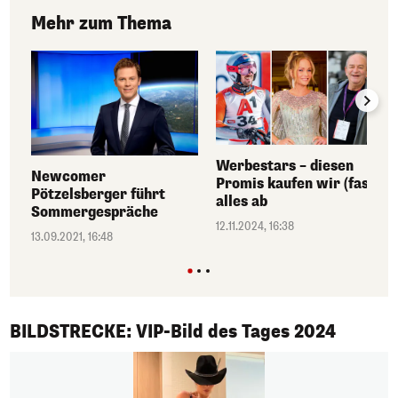
Mehr zum Thema
Werbestars – diesen
Newcomer
Promis kaufen wir (fast)
Pötzelsberger führt
alles ab
Sommergespräche
12.11.2024, 16:38
13.09.2021, 16:48
1/50
BILDSTRECKE: VIP-Bild des Tages 2024