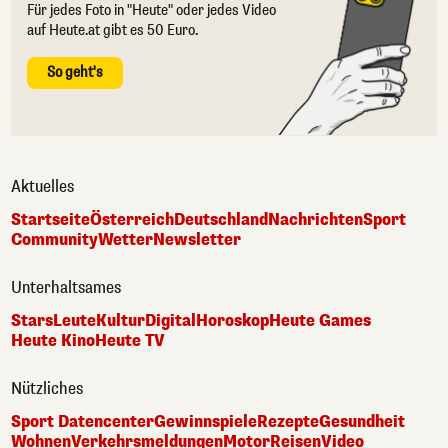
Für jedes Foto in "Heute" oder jedes Video
auf Heute.at gibt es 50 Euro.
So geht's
Aktuelles
Startseite
Österreich
Deutschland
Nachrichten
Sport
Community
Wetter
Newsletter
Unterhaltsames
Stars
Leute
Kultur
Digital
Horoskop
Heute Games
Heute Kino
Heute TV
Nützliches
Sport Datencenter
Gewinnspiele
Rezepte
Gesundheit
Wohnen
Verkehrsmeldungen
Motor
Reisen
Video