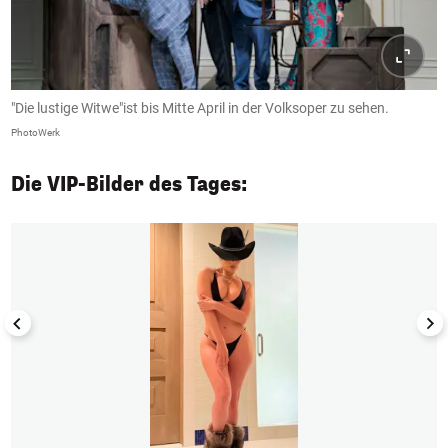
"Die lustige Witwe"ist bis Mitte April in der Volksoper zu sehen.
PhotoWerk
Die VIP-Bilder des Tages:
1/50