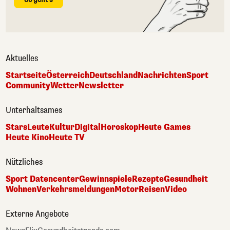
Aktuelles
Startseite
Österreich
Deutschland
Nachrichten
Sport
Community
Wetter
Newsletter
Unterhaltsames
Stars
Leute
Kultur
Digital
Horoskop
Heute Games
Heute Kino
Heute TV
Nützliches
Sport Datencenter
Gewinnspiele
Rezepte
Gesundheit
Wohnen
Verkehrsmeldungen
Motor
Reisen
Video
Externe Angebote