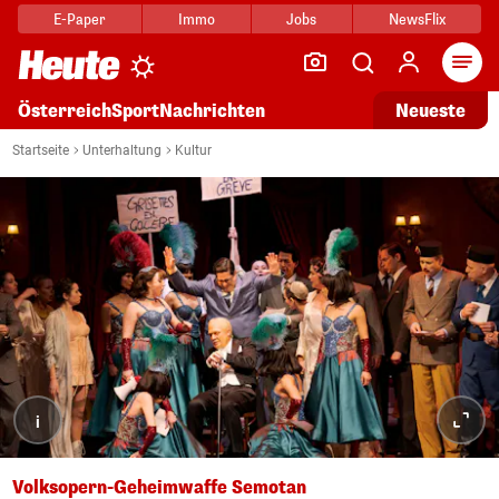
E-Paper
Immo
Jobs
NewsFlix
Arti
Österreich
Sport
Nachrichten
Neueste
Startseite
Unterhaltung
Kultur
i
Volksopern-Geheimwaffe Semotan