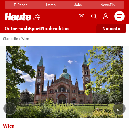
E-Paper
Immo
Jobs
NewsFlix
Arti
Österreich
Sport
Nachrichten
Neueste
Startseite
Wien
i
Wien