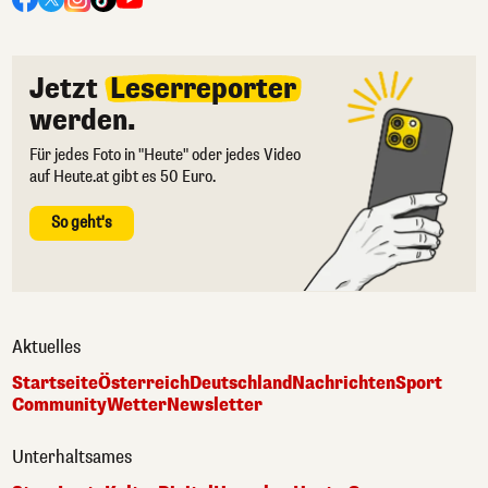
Jetzt
Leserreporter
werden.
Für jedes Foto in "Heute" oder jedes Video
auf Heute.at gibt es 50 Euro.
So geht's
Aktuelles
Startseite
Österreich
Deutschland
Nachrichten
Sport
Community
Wetter
Newsletter
Unterhaltsames