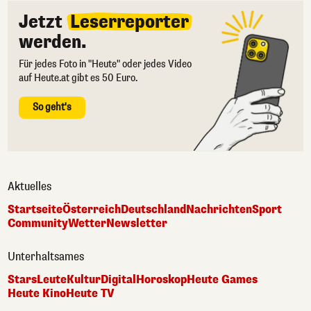
Jetzt
Leserreporter
werden.
Für jedes Foto in "Heute" oder jedes Video
auf Heute.at gibt es 50 Euro.
So geht's
Aktuelles
Startseite
Österreich
Deutschland
Nachrichten
Sport
Community
Wetter
Newsletter
Unterhaltsames
Stars
Leute
Kultur
Digital
Horoskop
Heute Games
Heute Kino
Heute TV