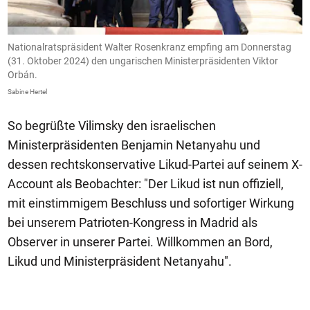
Nationalratspräsident Walter Rosenkranz empfing am Donnerstag
N
(31. Oktober 2024) den ungarischen Ministerpräsidenten Viktor
(
Orbán.
O
Sabine Hertel
Sa
So begrüßte Vilimsky den israelischen
Ministerpräsidenten Benjamin Netanyahu und
dessen rechtskonservative Likud-Partei auf seinem X-
Account als Beobachter: "Der Likud ist nun offiziell,
mit einstimmigem Beschluss und sofortiger Wirkung
bei unserem Patrioten-Kongress in Madrid als
Observer in unserer Partei. Willkommen an Bord,
Likud und Ministerpräsident Netanyahu".