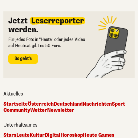
Jetzt
Leserreporter
werden.
Für jedes Foto in "Heute" oder jedes Video
auf Heute.at gibt es 50 Euro.
So geht's
Aktuelles
Startseite
Österreich
Deutschland
Nachrichten
Sport
Community
Wetter
Newsletter
Unterhaltsames
Stars
Leute
Kultur
Digital
Horoskop
Heute Games