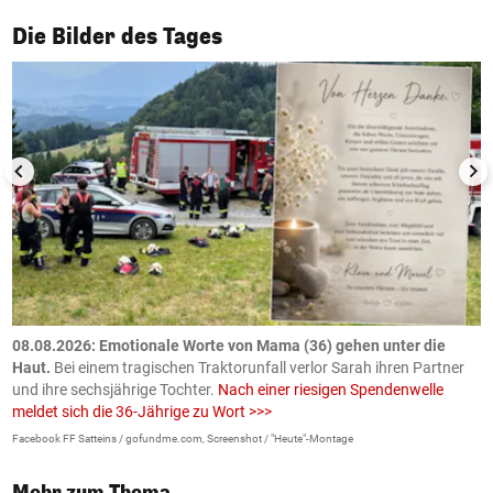
1/50
Die Bilder des Tages
m
08.08.2026: Emotionale Worte von Mama (36) gehen unter die
0
Haut.
Bei einem tragischen Traktorunfall verlor Sarah ihren Partner
B
und ihre sechsjährige Tochter.
Nach einer riesigen Spendenwelle
S
meldet sich die 36-Jährige zu Wort >>>
La
Facebook FF Satteins / gofundme.com, Screenshot / "Heute"-Montage
Mehr zum Thema