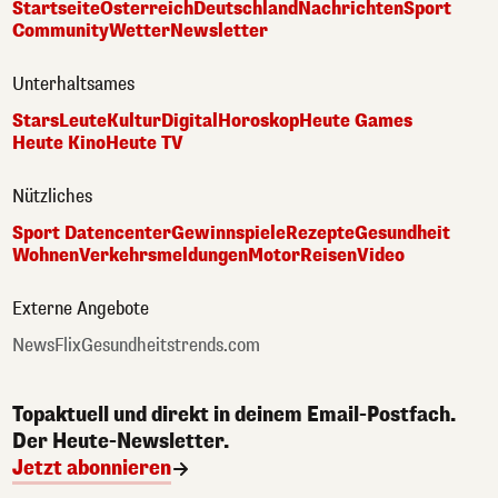
Startseite
Österreich
Deutschland
Nachrichten
Sport
Community
Wetter
Newsletter
Unterhaltsames
Stars
Leute
Kultur
Digital
Horoskop
Heute Games
Heute Kino
Heute TV
Nützliches
Sport Datencenter
Gewinnspiele
Rezepte
Gesundheit
Wohnen
Verkehrsmeldungen
Motor
Reisen
Video
Externe Angebote
NewsFlix
Gesundheitstrends.com
Topaktuell und direkt in deinem Email-Postfach.
Der Heute-Newsletter.
Jetzt abonnieren