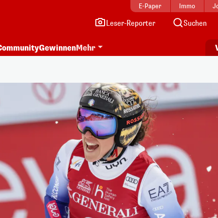
E-Paper
Immo
J
Leser-Reporter
Suchen
Community
Gewinnen
Mehr