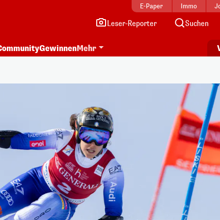
E-Paper
Immo
J
Leser-Reporter
Suchen
Community
Gewinnen
Mehr