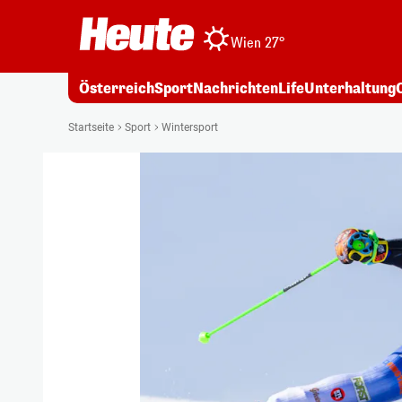
Wien 27°
Österreich
Sport
Nachrichten
Life
Unterhaltung
Startseite
Sport
Wintersport