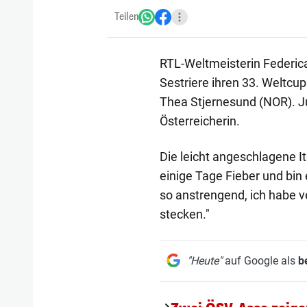
Teilen
RTL-Weltmeisterin Federica
Sestriere ihren 33. Weltcu
Thea Stjernesund (NOR). Ju
Österreicherin.
Die leicht angeschlagene It
einige Tage Fieber und bin 
so anstrengend, ich habe ve
stecken."
"Heute"
auf Google als
b