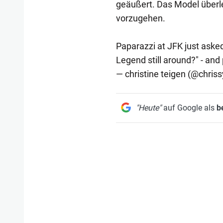
geäußert. Das Model überle
vorzugehen.
Paparazzi at JFK just aske
Legend still around?" - and
— christine teigen (@chriss
"Heute"
auf Google als
b