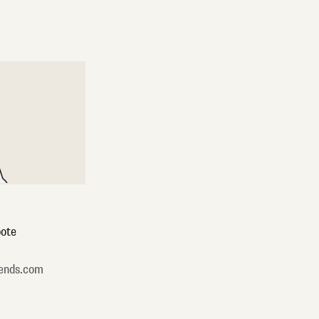
ote
ends.com