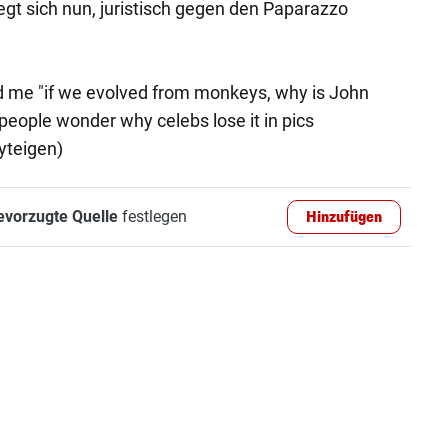
gt sich nun, juristisch gegen den Paparazzo
d me "if we evolved from monkeys, why is John
 people wonder why celebs lose it in pics
yteigen)
evorzugte Quelle
festlegen
Hinzufügen