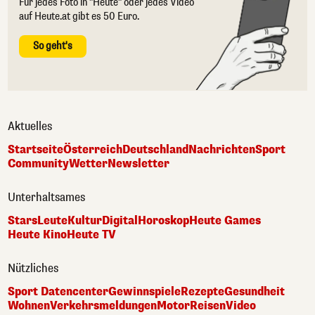
Für jedes Foto in "Heute" oder jedes Video
auf Heute.at gibt es 50 Euro.
So geht's
Aktuelles
Startseite
Österreich
Deutschland
Nachrichten
Sport
Community
Wetter
Newsletter
Unterhaltsames
Stars
Leute
Kultur
Digital
Horoskop
Heute Games
Heute Kino
Heute TV
Nützliches
Sport Datencenter
Gewinnspiele
Rezepte
Gesundheit
Wohnen
Verkehrsmeldungen
Motor
Reisen
Video