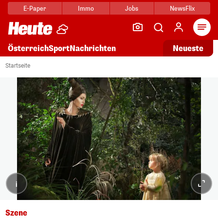
E-Paper
Immo
Jobs
NewsFlix
Arti
Österreich
Sport
Nachrichten
Neueste
Startseite
i
Szene