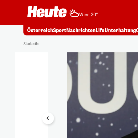
Wien 30°
Österreich
Sport
Nachrichten
Life
Unterhaltung
1/9
Startseite