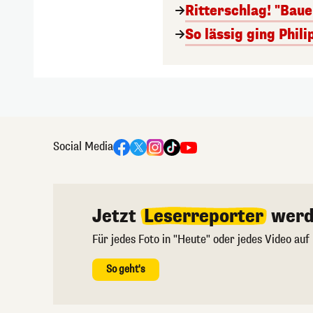
Ritterschlag! "Bau
So lässig ging Phi
Social Media
Jetzt
Leserreporter
werd
Für jedes Foto in "Heute" oder jedes Video auf
So geht's