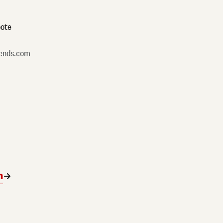
ote
ends.com
n