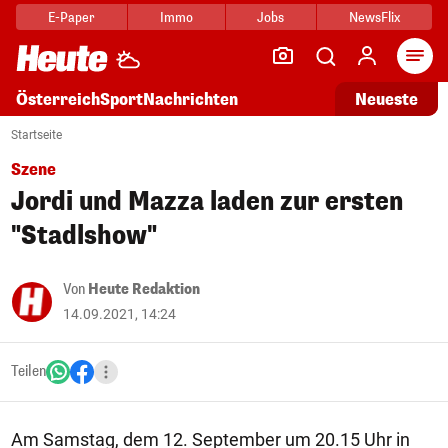
E-Paper
Immo
Jobs
NewsFlix
Arti
Österreich
Sport
Nachrichten
Neueste
Startseite
Szene
Jordi und Mazza laden zur ersten
"Stadlshow"
Von
Heute Redaktion
14.09.2021, 14:24
Teilen
Am Samstag, dem 12. September um 20.15 Uhr in