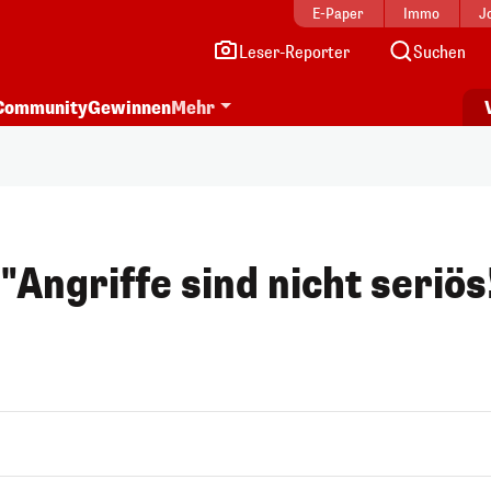
E-Paper
Immo
J
Leser-Reporter
Suchen
Community
Gewinnen
Mehr
"Angriffe sind nicht seriös