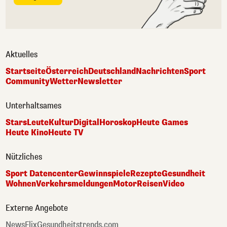
Aktuelles
Startseite
Österreich
Deutschland
Nachrichten
Sport
Community
Wetter
Newsletter
Unterhaltsames
Stars
Leute
Kultur
Digital
Horoskop
Heute Games
Heute Kino
Heute TV
Nützliches
Sport Datencenter
Gewinnspiele
Rezepte
Gesundheit
Wohnen
Verkehrsmeldungen
Motor
Reisen
Video
Externe Angebote
NewsFlix
Gesundheitstrends.com