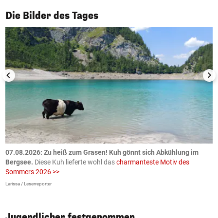
1/50
Die Bilder des Tages
ch
07.08.2026: Zu heiß zum Grasen! Kuh gönnt sich Abkühlung im
0
Bergsee.
Diese Kuh lieferte wohl das
charmanteste Motiv des
S
Sommers 2026 >>
a
>
Larissa / Leserreporter
zV
Jugendlicher festgenommen