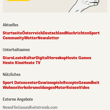
Aktuelles
Startseite
Österreich
Deutschland
Nachrichten
Sport
Community
Wetter
Newsletter
Unterhaltsames
Stars
Leute
Kultur
Digital
Horoskop
Heute Games
Heute Kino
Heute TV
Nützliches
Sport Datencenter
Gewinnspiele
Rezepte
Gesundheit
Wohnen
Verkehrsmeldungen
Motor
Reisen
Video
Externe Angebote
NewsFlix
Gesundheitstrends.com