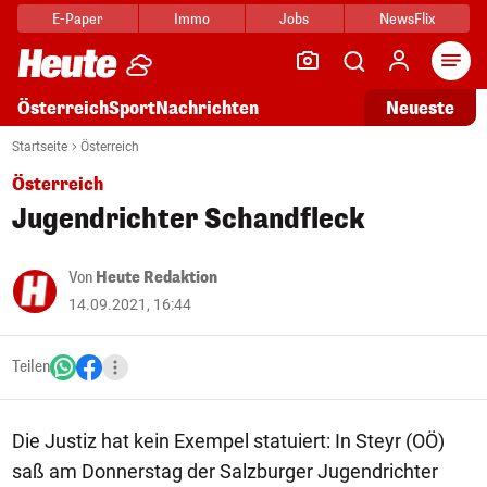
E-Paper
Immo
Jobs
NewsFlix
Arti
Österreich
Sport
Nachrichten
Neueste
Startseite
Österreich
Österreich
Jugendrichter Schandfleck
Von
Heute Redaktion
14.09.2021, 16:44
Teilen
Die Justiz hat kein Exempel statuiert: In Steyr (OÖ)
saß am Donnerstag der Salzburger Jugendrichter