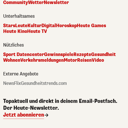
Community
Wetter
Newsletter
Unterhaltsames
Stars
Leute
Kultur
Digital
Horoskop
Heute Games
Heute Kino
Heute TV
Nützliches
Sport Datencenter
Gewinnspiele
Rezepte
Gesundheit
Wohnen
Verkehrsmeldungen
Motor
Reisen
Video
Externe Angebote
NewsFlix
Gesundheitstrends.com
Topaktuell und direkt in deinem Email-Postfach.
Der Heute-Newsletter.
Jetzt abonnieren