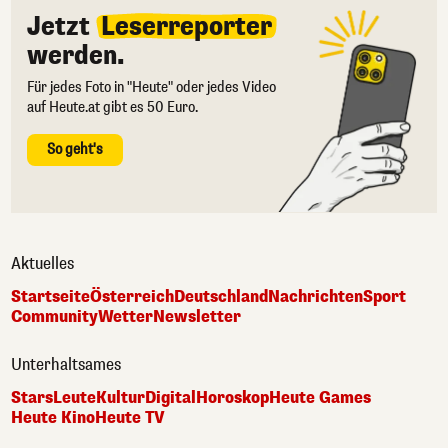
Jetzt
Leserreporter
werden.
Für jedes Foto in "Heute" oder jedes Video
auf Heute.at gibt es 50 Euro.
So geht's
Aktuelles
Startseite
Österreich
Deutschland
Nachrichten
Sport
Community
Wetter
Newsletter
Unterhaltsames
Stars
Leute
Kultur
Digital
Horoskop
Heute Games
Heute Kino
Heute TV