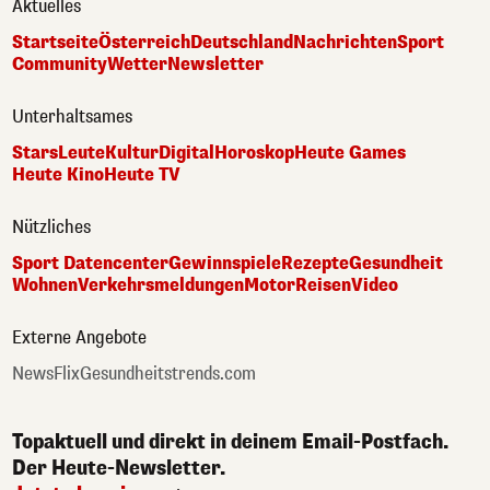
Aktuelles
Startseite
Österreich
Deutschland
Nachrichten
Sport
Community
Wetter
Newsletter
Unterhaltsames
Stars
Leute
Kultur
Digital
Horoskop
Heute Games
Heute Kino
Heute TV
Nützliches
Sport Datencenter
Gewinnspiele
Rezepte
Gesundheit
Wohnen
Verkehrsmeldungen
Motor
Reisen
Video
Externe Angebote
NewsFlix
Gesundheitstrends.com
Topaktuell und direkt in deinem Email-Postfach.
Der Heute-Newsletter.