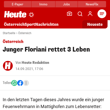
E-Paper
Immo
Jobs
NewsFlix
Arti
Österreich
Sport
Nachrichten
Neueste
Startseite
Österreich
Österreich
Junger Floriani rettet 3 Leben
Von
Heute Redaktion
14.09.2021, 17:06
Teilen
In den letzten Tagen dieses Jahres wurde ein junger
Feuerwehrmann in Mattighofen zum Lebensretter: