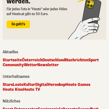
werden.
Für jedes Foto in "Heute" oder jedes Video
auf Heute.at gibt es 50 Euro.
So geht's
Aktuelles
Startseite
Österreich
Deutschland
Nachrichten
Sport
Community
Wetter
Newsletter
Unterhaltsames
Stars
Leute
Kultur
Digital
Horoskop
Heute Games
Heute Kino
Heute TV
Nützliches